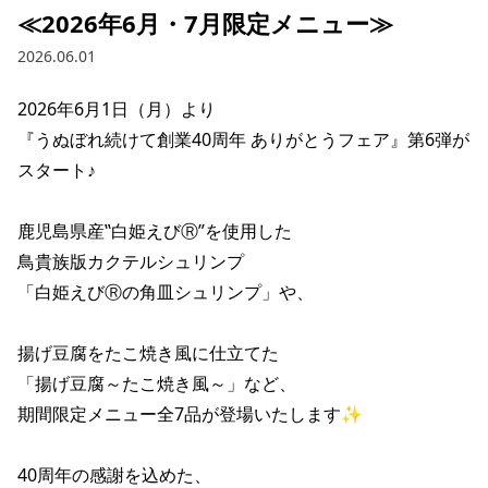
≪2026年6月・7月限定メニュー≫
2026.06.01
2026年6月1日（月）より

『うぬぼれ続けて創業40周年 ありがとうフェア』第6弾が
スタート♪

鹿児島県産‟白姫えびⓇ”を使用した

鳥貴族版カクテルシュリンプ

「白姫えびⓇの角皿シュリンプ」や、

揚げ豆腐をたこ焼き風に仕立てた

「揚げ豆腐～たこ焼き風～」など、

期間限定メニュー全7品が登場いたします✨

40周年の感謝を込めた、
