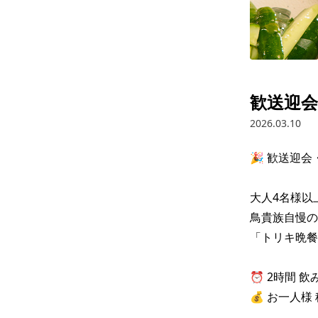
歓送迎
2026.03.10
🎉 歓送迎会
大人4名様以
鳥貴族自慢の
「トリキ晩餐
⏰ 2時間 飲
💰 お一人様 税